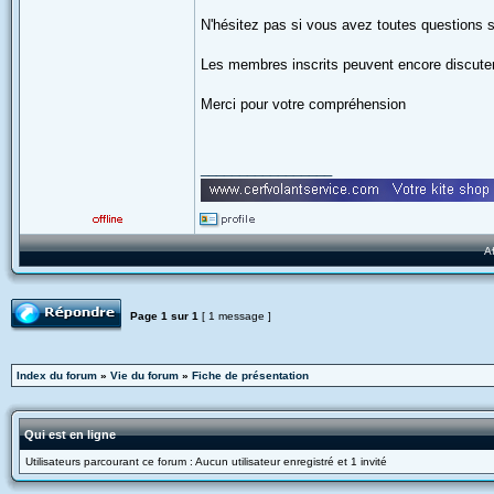
N'hésitez pas si vous avez toutes questions su
Les membres inscrits peuvent encore discuter, 
Merci pour votre compréhension
_________________
A
Répondre
Page
1
sur
1
[ 1 message ]
Index du forum
»
Vie du forum
»
Fiche de présentation
Qui est en ligne
Utilisateurs parcourant ce forum : Aucun utilisateur enregistré et 1 invité