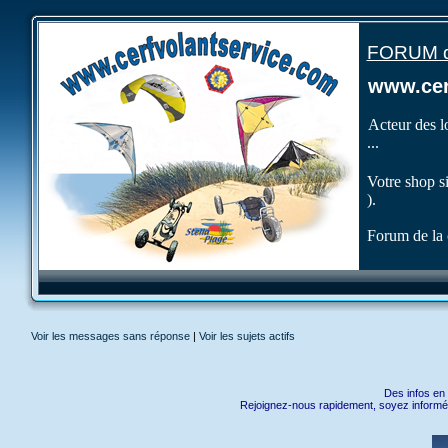
FORUM de
www.cer
Acteur des lo
...
Votre shop s
).
Forum de la 
Voir les messages sans réponse
|
Voir les sujets actifs
Des infos en 
Rejoignez-nous rapidement, soyez informé e