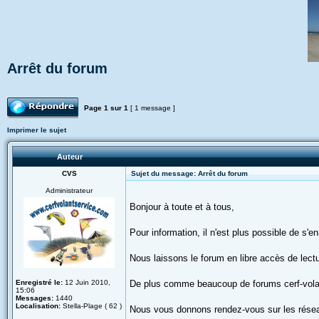
Arrêt du forum
Répondre
Page
1
sur
1
[ 1 message ]
Imprimer le sujet
Auteur
CVS
Sujet du message: Arrêt du forum
Administrateur
Bonjour à toute et à tous,
Pour information, il n'est plus possible de s'e
Nous laissons le forum en libre accès de lectur
Enregistré le:
12 Juin 2010,
De plus comme beaucoup de forums cerf-volant
15:06
Messages:
1440
Localisation:
Stella-Plage ( 62 )
Nous vous donnons rendez-vous sur les rése