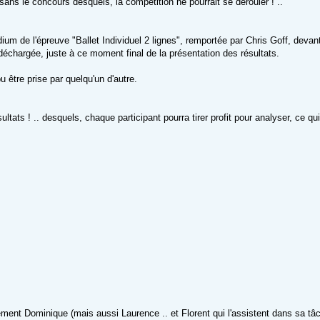
in sans le concours desquels, la compétition ne pourrait se dérouler ! ..
um de l'épreuve "Ballet Individuel 2 lignes", remportée par Chris Goff, devan
 déchargée, juste à ce moment final de la présentation des résultats.
u être prise par quelqu'un d'autre.
ultats ! .. desquels, chaque participant pourra tirer profit pour analyser, ce 
èrement Dominique (mais aussi Laurence .. et Florent qui l'assistent dans sa t