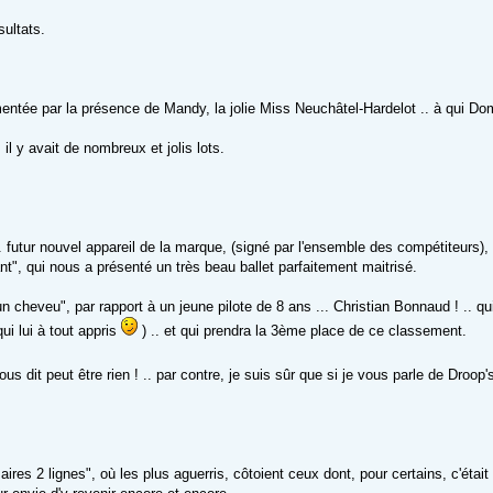
ultats.
émentée par la présence de Mandy, la jolie Miss Neuchâtel-Hardelot .. à qui D
l y avait de nombreux et jolis lots.
 .. futur nouvel appareil de la marque, (signé par l'ensemble des compétiteurs)
ant", qui nous a présenté un très beau ballet parfaitement maitrisé.
 cheveu", par rapport à un jeune pilote de 8 ans ... Christian Bonnaud ! .. qui a
i lui à tout appris
) .. et qui prendra la 3ème place de ce classement.
us dit peut être rien ! .. par contre, je suis sûr que si je vous parle de Droop
es 2 lignes", où les plus aguerris, côtoient ceux dont, pour certains, c'était l