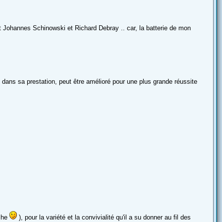
t Johannes Schinowski et Richard Debray .. car, la batterie de mon
qui dans sa prestation, peut être amélioré pour une plus grande réussite
âche
), pour la variété et la convivialité qu'il a su donner au fil des