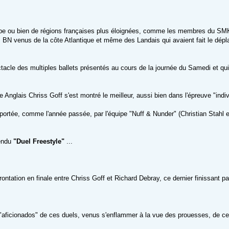
rope ou bien de régions françaises plus éloignées, comme les membres du SMK
 venus de la côte Atlantique et même des Landais qui avaient fait le déplac
ctacle des multiples ballets présentés au cours de la journée du Samedi et 
te Anglais Chriss Goff s'est montré le meilleur, aussi bien dans l'épreuve "indiv
mportée, comme l'année passée, par l'équipe "Nuff & Nunder" (Christian Stahl
tendu
"Duel Freestyle"
...
ontation en finale entre Chriss Goff et Richard Debray, ce dernier finissant pa
s "aficionados" de ces duels, venus s'enflammer à la vue des prouesses, de ce