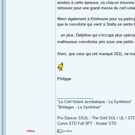
années à cette épreuve, où chacun trouvera s
retrouver pour une grand messe du cerf-vol
Merci également à Kitehouse pour sa participat
que le cervoliste qui vient à Stella se sente b
.. en plus, Delphine qui s'occupe plus spécia
malheureux cervolistes pris sous une petite 
Alors, que ceux qui ont manqué 2011, ne ma
Philippe
_________________
"Le Cerf-Volant acrobatique - La Synthèse"
"Bridages - La Synthèse"
Pro Dancer SSUL - The Grid SUL / UL / ST
Curve STD Full 5PT - Avatar STD