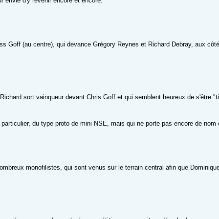
eur envie d'y revenir encore et encore.
riss Goff (au centre), qui devance Grégory Reynes et Richard Debray, aux côt
.
Richard sort vainqueur devant Chris Goff et qui semblent heureux de s'être "tiré
 particulier, du type proto de mini NSE, mais qui ne porte pas encore de nom o
ombreux monofilistes, qui sont venus sur le terrain central afin que Dominique