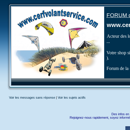
FORUM de
www.cer
Acteur des lo
...
Votre shop s
).
Forum de la 
Voir les messages sans réponse
|
Voir les sujets actifs
Des infos en 
Rejoignez-nous rapidement, soyez informé e