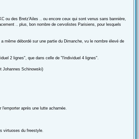
C ou des Bretz'Ailes .. ou encore ceux qui sont venus sans bannière,
ement .. plus, bon nombre de cervolistes Parisiens, pour lesquels
qui a même débordé sur une partie du Dimanche, vu le nombre élevé de
iduel 2 lignes", que dans celle de "l'individuel 4 lignes".
 et Johannes Schinowski)
r l'emporter après une lutte acharnée.
s virtuoses du freestyle.