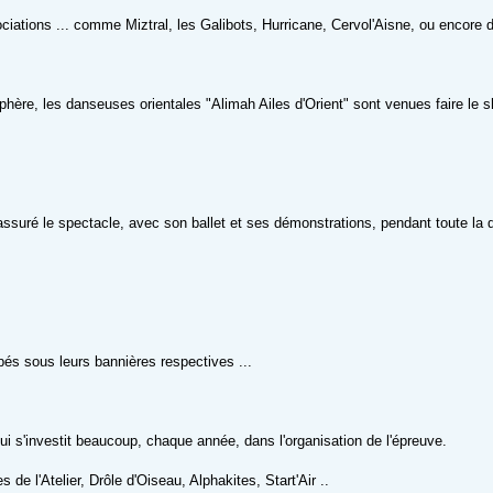
ssociations ... comme Miztral, les Galibots, Hurricane, Cervol'Aisne, ou encor
osphère, les danseuses orientales "Alimah Ailes d'Orient" sont venues faire le 
 assuré le spectacle, avec son ballet et ses démonstrations, pendant toute la d
upés sous leurs bannières respectives ...
ui s'investit beaucoup, chaque année, dans l'organisation de l'épreuve.
 de l'Atelier, Drôle d'Oiseau, Alphakites, Start'Air ..