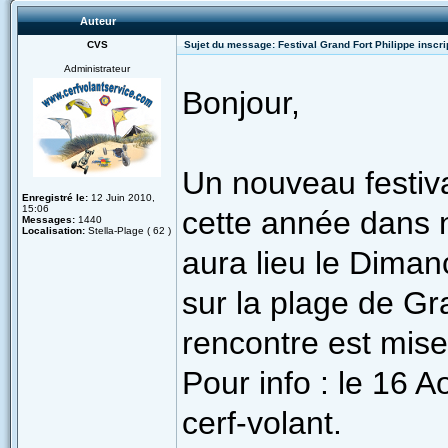
Auteur
CVS
Sujet du message: Festival Grand Fort Philippe inscri
Administrateur
Bonjour,
Un nouveau festiva
Enregistré le:
12 Juin 2010,
15:06
cette année dans 
Messages:
1440
Localisation:
Stella-Plage ( 62 )
aura lieu le Diman
sur la plage de Gra
rencontre est mise
Pour info : le 16 
cerf-volant.