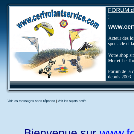
FORUM de 
:
www.cerf
Acteur des loi
spectacle et la
Votre shop sit
Mer et Le Tou
Forum de la 
depuis 2003.
Voir les messages sans réponse
|
Voir les sujets actifs
Bienvenue sur
www.fo