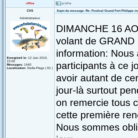
CVS
Sujet du message: Re: Festival Grand Fort Philippe in
Administrateur
DIMANCHE 16 AOÛT 
volant de GRAND 
information: Nous
Enregistré le:
12 Juin 2010,
15:06
participants à ce 
Messages:
1440
Localisation:
Stella-Plage ( 62 )
avoir autant de cer
jour-là surtout pe
on remercie tous ce
cette première ren
Nous sommes obligé